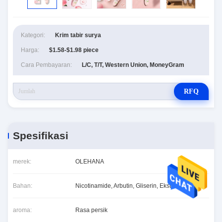
Kategori:
Krim tabir surya
Harga:
$1.58-$1.98 piece
Cara Pembayaran:
L/C, T/T, Western Union, MoneyGram
RFQ
Spesifikasi
merek:
OLEHANA
Bahan:
Nicotinamide, Arbutin, Gliserin, Ekstrak Persik
aroma:
Rasa persik