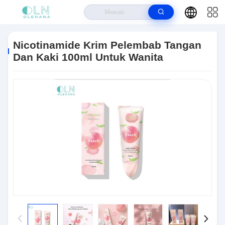
Rumah
>
Produk
>
Krim Tabir Surya
>
Nicotinamide Krim Pelembab
Tangan Dan Kaki 100ml Untuk Wanita
Nicotinamide Krim Pelembab Tangan
Dan Kaki 100ml Untuk Wanita