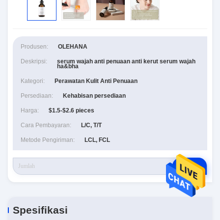
Produsen:
OLEHANA
Deskripsi:
serum wajah anti penuaan anti kerut serum wajah
ha&bha
Kategori:
Perawatan Kulit Anti Penuaan
Persediaan:
Kehabisan persediaan
Harga:
$1.5-$2.6 pieces
Cara Pembayaran:
L/C, T/T
Metode Pengiriman:
LCL, FCL
RFQ
Spesifikasi