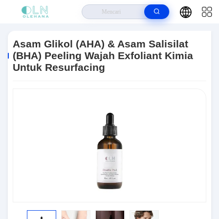
Rumah
>
Produk
>
Perawatan Kulit Anti Penuaan
>
Asam Glikol (AHA) &
Asam Salisilat (BHA) Peeling Wajah Exfoliant Kimia Untuk Resurfacing
Asam Glikol (AHA) & Asam Salisilat
(BHA) Peeling Wajah Exfoliant Kimia
Untuk Resurfacing