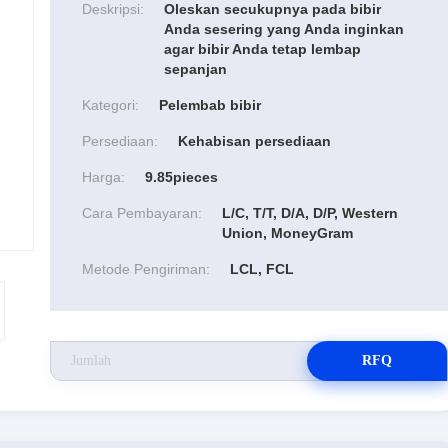
Deskripsi:
Oleskan secukupnya pada bibir
Anda sesering yang Anda inginkan
agar bibir Anda tetap lembap
sepanjan
Kategori:
Pelembab bibir
Persediaan:
Kehabisan persediaan
Harga:
9.85pieces
Cara Pembayaran:
L/C, T/T, D/A, D/P, Western
Union, MoneyGram
Metode Pengiriman:
LCL, FCL
RFQ