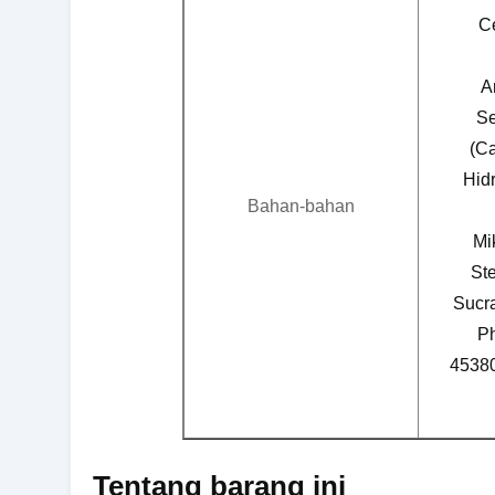
Ce
A
Se
(Ca
Hid
Bahan-bahan
Mi
Ste
Sucra
Ph
45380
Tentang barang ini