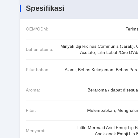
Spesifikasi
OEM/ODM:
Terima
Minyak Biji Ricinus Communis (Jarak), C
Bahan utama:
Acetate, Lilin Lebah/Cire D'Ab
Fitur bahan:
Alami, Bebas Kekejaman, Bebas Par
Aroma:
Beraroma / dapat disesua
Fitur:
Melembabkan, Menghalu
Little Mermaid Ariel Emoji Lip 
Menyoroti:
Anak-anak Emoji Lip 