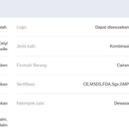
lah.
Logo:
Dapat disesuaikan
etyl
Jenis kulit:
Kombinasi
eille
aben
Formulir Barang:
Cairan
ikan
Sertifikasi:
CE,MSDS,FDA,Sgs,GMP
skan
Kelompok usia:
Dewasa
Balm
,
Balm