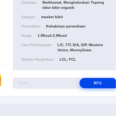
Deskripsi:
Berkhasiat, Menghaluskan Topeng
tidur bibir organik
Kategori:
masker bibir
Persediaan:
Kehabisan persediaan
Harga:
1.99usd-2.99usd
Cara Pembayaran:
L/C, T/T, D/A, D/P, Western
Union, MoneyGram
Metode Pengiriman:
LCL, FCL
RFQ