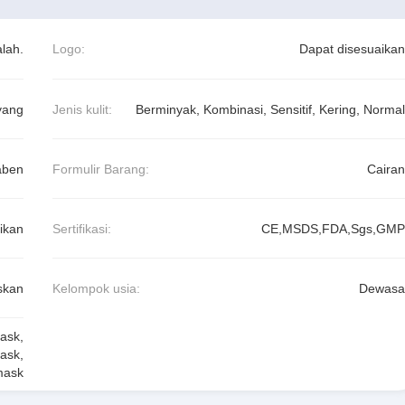
lah.
Logo:
Dapat disesuaikan
yang
Jenis kulit:
Berminyak, Kombinasi, Sensitif, Kering, Normal
aben
Formulir Barang:
Cairan
ikan
Sertifikasi:
CE,MSDS,FDA,Sgs,GMP
skan
Kelompok usia:
Dewasa
mask
,
mask
,
mask