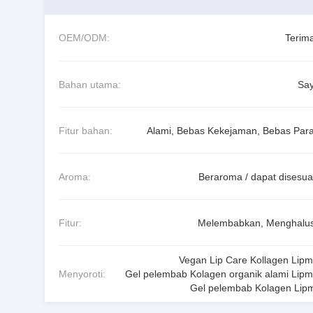
OEM/ODM:
Terima
Bahan utama:
Sa
Fitur bahan:
Alami, Bebas Kekejaman, Bebas Par
Aroma:
Beraroma / dapat disesua
Fitur:
Melembabkan, Menghalu
Vegan Lip Care Kollagen Lip
Menyoroti:
Gel pelembab Kolagen organik alami Lip
Gel pelembab Kolagen Lip