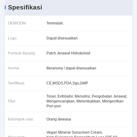
Spesifikasi
OEM/ODM:
Terimalah.
Logo:
Dapat disesuaikan
Formulir Barang:
Patch Jerawat Hidrokoloid
Aroma:
Beraroma / dapat disesuaikan
Sertifikasi:
CE,MSDS,FDA,Sgs,GMP
Toner, Exfoliator, Menutrisi, Pengobatan Jerawat,
Fitur:
Mengencangkan, Melembabkan, Mengecilkan
Pori-pori
Kelompok usia:
Orang dewasa
Vegan Mineral Sunscreen Cream
,