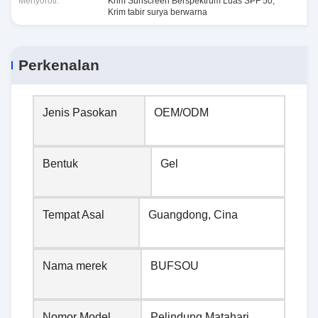
Menyoroti:
Krim Sunscreen Berspektrum Luas SPF 50
,
Krim tabir surya berwarna
Perkenalan
Jenis Pasokan
OEM/ODM
Bentuk
Gel
Tempat Asal
Guangdong, Cina
Nama merek
BUFSOU
Nomor Model
Pelindung Matahari