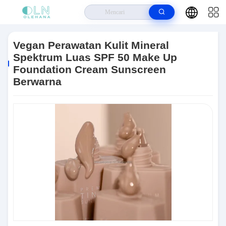
Rumah
>
Produk
>
Krim Tabir Surya
>
Vegan Perawatan Kulit Mineral
Spektrum Luas SPF 50 Make Up Foundation Cream Sunscreen Berwarna
Vegan Perawatan Kulit Mineral
Spektrum Luas SPF 50 Make Up
Foundation Cream Sunscreen
Berwarna