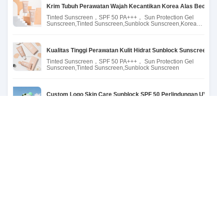
Krim Tubuh Perawatan Wajah Kecantikan Korea Alas Bedak W
Tinted Sunscreen，SPF 50 PA+++， Sun Protection Gel
Sunscreen,Tinted Sunscreen,Sunblock Sunscreen,Korean
Beauty
Kualitas Tinggi Perawatan Kulit Hidrat Sunblock Sunscreen
Tinted Sunscreen，SPF 50 PA+++， Sun Protection Gel
Sunscreen,Tinted Sunscreen,Sunblock Sunscreen
Custom Logo Skin Care Sunblock SPF 50 Perlindungan UV Tub
Korean Spf 50 PA Skin Whitening Sun Block Lotion Custom
Logo Sunblock Moisturizing Sunscreen
Organic Anti-UV Face Physical Sunscreen Gel SPF 50 Moistur
wholesale korean uv sunscreen stick black skin cream
travel sunblock spf 50 sunscreen for face
KIRIM RFQ