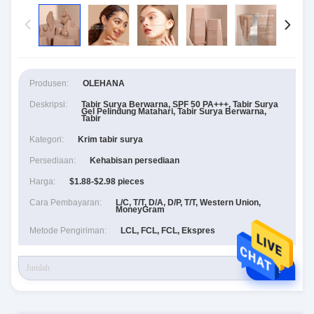
Produsen:
OLEHANA
Deskripsi:
Tabir Surya Berwarna, SPF 50 PA+++, Tabir Surya
Gel Pelindung Matahari, Tabir Surya Berwarna,
Tabir
Kategori:
Krim tabir surya
Persediaan:
Kehabisan persediaan
Harga:
$1.88-$2.98 pieces
Cara Pembayaran:
L/C, T/T, D/A, D/P, T/T, Western Union,
MoneyGram
Metode Pengiriman:
LCL, FCL, FCL, Ekspres
RFQ